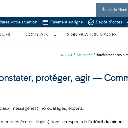
Étude de Montr
credit_card
task_alt
larez votre situation
Paiement en ligne
Dépôt d'actes
CUEIL
CONSTATS
SIGNIFICATION D'ACTES
Accueil
Actualités
Harcèlement scolaire
constater, protéger, agir — Comm
iaux, messageries), horodatages, exports.
menaces écrites, objets) dans le respect de l’
intérêt du mineur
.