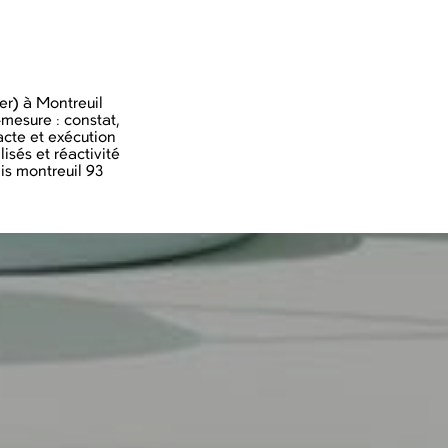
er) à Montreuil
esure : constat,
acte et exécution
isés et réactivité
is montreuil 93