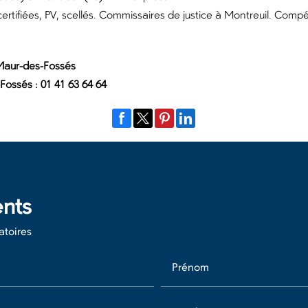
 certifiées, PV, scellés. Commissaires de justice à Montreuil. Comp
Maur-des-Fossés
Fossés : 01 41 63 64 64
nts
atoires
Prénom