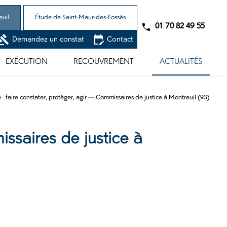
euil
Étude de Saint-Maur-des-Fossés
01 70 82 49 55
gavel
edit_calendar
Demandez un constat
Contact
EXÉCUTION
RECOUVREMENT
ACTUALITÉS
 : faire constater, protéger, agir — Commissaires de justice à Montreuil (93)
issaires de justice à