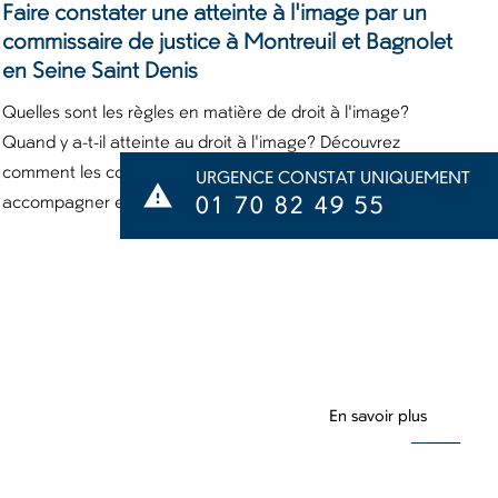
Faire constater une atteinte à l'image par un
commissaire de justice à Montreuil et Bagnolet
en Seine Saint Denis
Quelles sont les règles en matière de droit à l'image?
Quand y a-t-il atteinte au droit à l'image? Découvrez
comment les commissaire de justice peuvent vous
URGENCE CONSTAT UNIQUEMENT
warning
accompagner en réalisant un constat de droit à l'image.
01 70 82 49 55
En savoir plus