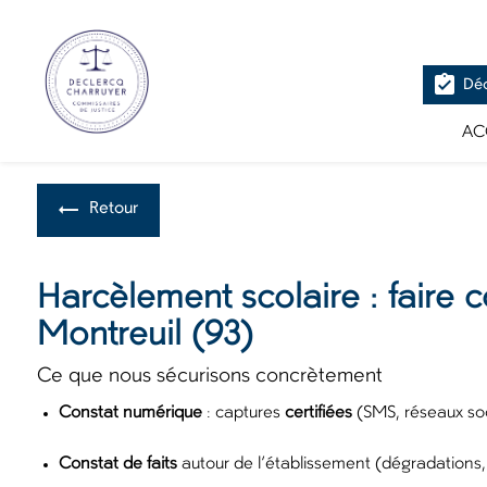
Panneau de gestion des cookies
assignment_turned_in
Déc
AC
Retour
Harcèlement scolaire : faire 
Montreuil (93)
Ce que nous sécurisons concrètement
Constat numérique
: captures
certifiées
(SMS, réseaux soc
Constat de faits
autour de l’établissement (dégradations, 