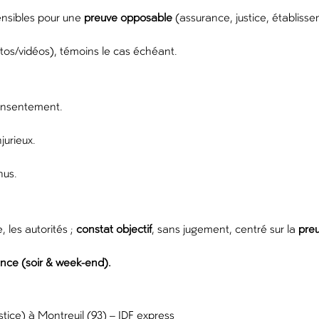
ensibles pour une
preuve opposable
(assurance, justice, établisse
tos/vidéos), témoins le cas échéant.
consentement.
jurieux.
nus.
, les autorités ;
constat objectif
, sans jugement, centré sur la
pre
nce (soir & week-end).
stice) à Montreuil (93) – IDF express