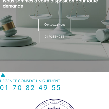
Nous sommes à votre disposition pour toute
demande
Contactez-nous
01 70 82 49 55
warning
URGENCE CONSTAT UNIQUEMENT
01 70 82 49 55